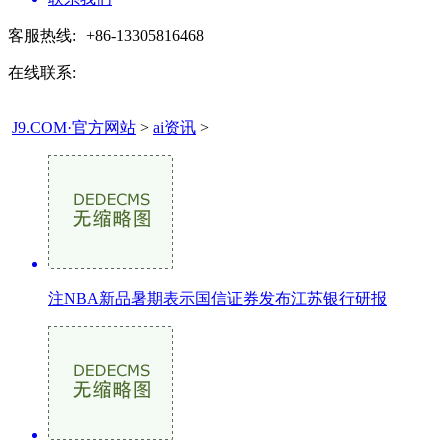
客服热线:
+86-13305816468
在线联系:
J9.COM·官方网站
>
ai资讯
>
注NBA新品暑期表示国信证券发布江苏银行研报