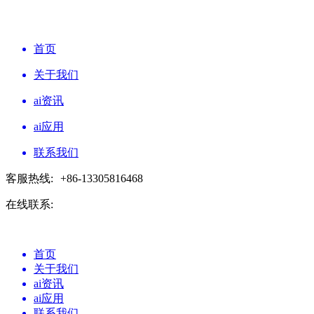
首页
关于我们
ai资讯
ai应用
联系我们
客服热线:
+86-13305816468
在线联系:
首页
关于我们
ai资讯
ai应用
联系我们