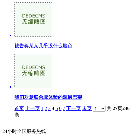
被告蒋某某几乎没什么脸色
我们对意联合取体验的深层巴望
首页
上一页
1
2
3
4
5
6
7
下一页
末页
共
27
页
240
条
24小时全国服务热线