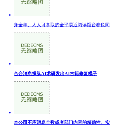
穿全年、人人可参取的全平易近阅读擂台赛也同
合合消息操纵AI术研发出AI古籍修复模子
本公司不应消息全数或者部门内容的精确性、实