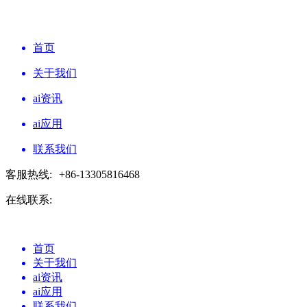
首页
关于我们
ai资讯
ai应用
联系我们
客服热线:
+86-13305816468
在线联系:
首页
关于我们
ai资讯
ai应用
联系我们