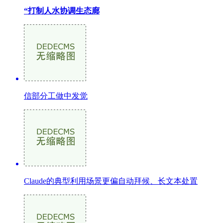
“打制人水协调生态廊
信部分工做中发觉
Claude的典型利用场景更偏自动拜候、长文本处置