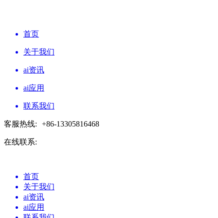
首页
关于我们
ai资讯
ai应用
联系我们
客服热线:
+86-13305816468
在线联系:
首页
关于我们
ai资讯
ai应用
联系我们