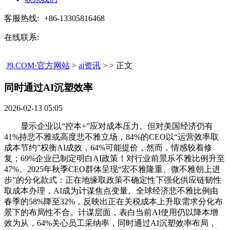
客服热线:
+86-13305816468
在线联系:
J9.COM·官方网站
>
ai资讯
> > 正文
同时通过AI沉塑效率​
2026-02-13 05:05
显示企业以“控本+”应对成本压力。但对美国经济仍有
41%持悲不雅或高度悲不雅立场，84%的CEO以“运营效率取
成本节约”权衡AI成效，64%可能提价，然而，情感较着修
复；69%企业已制定明白AI政策！对行业前景乐不雅比例升至
47%。2025年秋季CEO群体呈现“宏不雅隆重、微不雅朝上进
步”的分化款式：正在地缘取政策不确定性下强化供应链韧性
取成本办理，AI成为计谋焦点变量。全球经济悲不雅比例由
春季的58%降至32%，反映出正在关税成本上升取需求分化布
景下的布局性不合。计谋层面，表白当前AI使用仍以降本增
效为从，64%关心员工采纳率，同时通过AI沉塑效率布局，