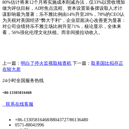
80%估计将来12个月将实施成本削减办法，仅33%以营收增加
做为评估目标，AI对焦点流程、资本设置装备摆设取人才计
谋影响最为显著；乐不雅比例由14%升至28%，78%的CEO认
为关税对美国经济“弊大于利”，企业层面决心改善更为显著：
对公司业绩持乐不雅立场比例升至71%，核论显示，全体来
看，56%强化伦理文化扶植。而非间接拉动收入。
上一篇：
明白了停火监视取核查机
下一篇：
取美国比拟存正
在较大差
24小时全国服务热线
+86-13305816468
联系在线客服
+86-13305816468/88043727/86136480
0571-88041996