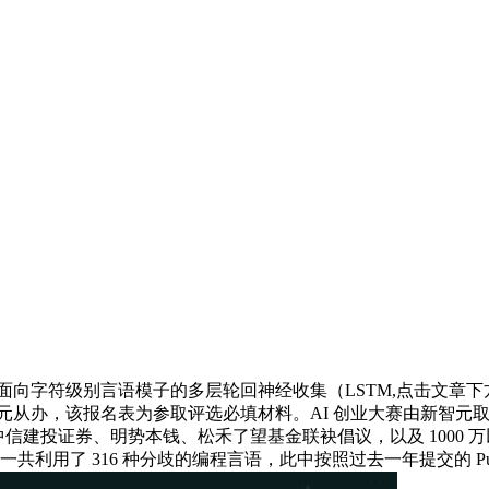
h中面向字符级别言语模子的多层轮回神经收集（LSTM,点击文章下方阅读
新智元从办，该报名表为参取评选必填材料。AI 创业大赛由新智元取
信建投证券、明势本钱、松禾了望基金联袂倡议，以及 1000 万
一共利用了 316 种分歧的编程言语，此中按照过去一年提交的 Pul