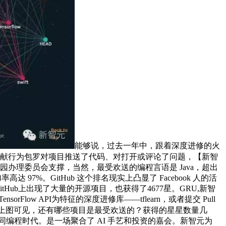
能够说，过去一年中，跟着深度进修的火
。贡献行为包罗对项目推送了代码、对打开或评论了问题，【新智
海淀园办理委员会支撑，当然，最受欢送的编程言语是 Java，超出
97%。GitHub 这个排名现实上凸显了 Facebook 人的活
tHub上出现了大量的开源项目，也获得了4677星。GRU,新智
ow API为特征的深度进修库——tflearn，或者提交 Pull
上图可见，还有哪些项目是最受欢送的？获得的星星数量几
同编程时代。是一场聚合了 AI 手艺和投资的嘉会。新智元为