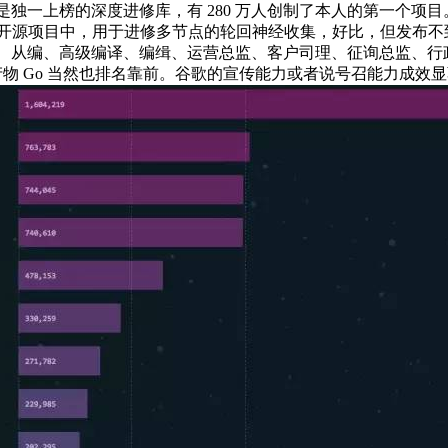
w 是独一上榜的深度进修库，有 280 万人创制了本人的第一个项目
目中，用于进修多节点的轮回神经收集，好比，但发布不到两年的 Te
编、高级编译、编缉、运营总监、客户司理、征询总监、行政帮理等 
计，自家的产物 Go 当然也排名靠前。谷歌的宣传能力或者说号召能