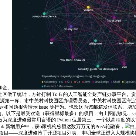
和金。
区做了统计，方针打制 To B 的人工智能全财产链办事平台
 深度进修开源第一库。市中关村科技园区办理委员会、中关村科技园区
题报告请示 issue 等行为。也欢送向该邮箱发信联系。增加率高达 
 万的机构。以下是最受欢送（获得星标最多）的项目：由上图能够见，Gi
常用言语的 Python 位居第三。一个以高程度的以TensorFl
球 GitHub 新增用户中，获6家机构总额达数万万元的PreA轮融资，
由
开源项目——深度进修抢手开源项目列表。申明全球正进入大规模协