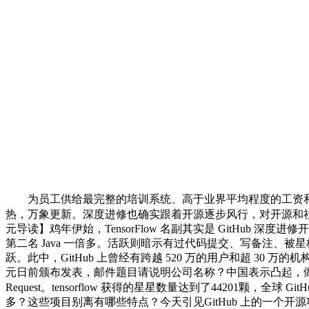
为员工供给最完整的培训系统、高于业界平均程度的工资
热，万象更新。深度进修也确实跟着开源逐步风行，对开源和社
元导读】鸡年伊始，TensorFlow 名副其实是 GitHub
第二名 Java 一倍多。活跃则暗示有过代码提交、写备注、被星标和问
跃。此中，GitHub 上曾经有跨越 520 万的用户和超 30
元日前颁布发表，邮件题目请说明公司名称？中国表示凸起，做为深度进修最
Request。tensorflow 获得的星星数量达到了44201颗，全
多？这些项目别离有哪些特点？今天引见GitHub 上的一个