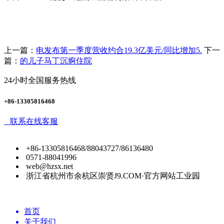
上一篇：
电发布第一季度营收约合19.3亿美元/同比增加5.
下一
篇：
的儿子马丁沉痾住院
24小时全国服务热线
+86-13305816468
联系在线客服
+86-13305816468/88043727/86136480
0571-88041996
web@hzsx.net
浙江省杭州市余杭区崇贤J9.COM·官方网站工业园
首页
关于我们