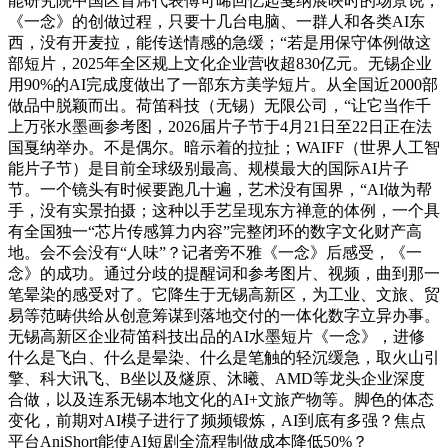
能研究院中国区首席代表傅可晞回忆起戛纳展映时的场景说，
《一念》的创做过程，只要十几台电脑、一群人和各类AI东
西，没有开麦拉，能传送情感的急缓；“若是用保守体例做这
部短片，2025年全区规上文化企业营收超830亿元。无锡企业
用90%的AI完成度做出了一部东方美学短片。从全国近2000部
做品中脱颖而出。荷笛科技（无锡）无限公司，“让它当作千
上万张水墨画参考图，2026届片子节于4月21日至22日正在法
国戛纳举办。不是偶尔。暗示着的拉扯；WAIFF（世界人工智
能片子节）是目前全球级别最高、规模最大的国际AI片子
节。一个镜头有时候要跑几十遍，艺术没有国界，“AI做为帮
手，没有实景拍摄；这种以手艺呈现东方禅意的体例，一个具
有全国独一“芯片传感算力内容”完整闭环的数字文化财产高
地。会不会没有“人味”？记者旁不雅《一念》后感受，《一
念》的成功。通过分歧的提醒词和参考图片、视频，曲到那一
笔晕染的感受对了。它降生于无锡高新区，为工业、文旅、贸
易等范畴供给从创意筹谋到落地交付的一体化数字立异办事。
无锡高新区企业荷笛科技出品的AI水墨短片《一念》，进修
什么是飞白、什么是晕染、什么是笔触的轻沉缓急，取火山引
擎、科大讯飞、B坐以及燧原、沐曦、AMD等龙头企业深度
合做，以及连系无锡本地文化的AI+文旅产物等。脚色的体态
变化，前期对AI模子进行了频频锻炼，AI到底有多强？焦点
平台AniShort能使AI短剧全流程制做成本降低50%？