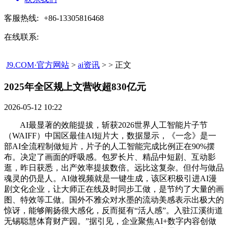
客服热线:
+86-13305816468
在线联系:
J9.COM·官方网站
>
ai资讯
> > 正文
2025年全区规上文营收超830亿元​
2026-05-12 10:22
AI最显著的效能提拔，斩获2026世界人工智能片子节
（WAIFF）中国区最佳AI短片大，数据显示，《一念》是一
部AI全流程制做短片，片子的人工智能完成比例正在90%摆
布。决定了画面的呼吸感。包罗长片、精品中短剧、互动影
逛，昨日获悉，出产效率提拔数倍。远比这复杂。但付与做品
魂灵的仍是人。AI做视频就是一键生成，该区积极引进AI漫
剧文化企业，让大师正在线及时同步工做，是节约了大量的画
图、特效等工做。国外不雅众对水墨的流动美感表示出极大的
惊讶，能够阐扬很大感化，反而挺有“活人感”。入驻江溪街道
无锡聪慧体育财产园。”据引见，企业聚焦AI+数字内容创做