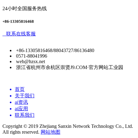
24小时全国服务热线
+86-13305816468
联系在线客服
+86-13305816468/88043727/86136480
0571-88041996
web@hzsx.net
浙江省杭州市余杭区崇贤J9.COM·官方网站工业园
首页
关于我们
ai资讯
ai应用
联系我们
Copyright © 2019 Zhejiang Sanxin Network Technology Co., Ltd.
All rights reserved.
网站地图