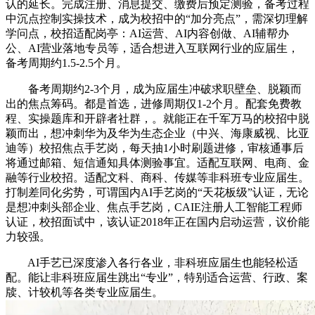
认的延长。完成注册、消息提交、缴费后预定测验，备考过程
中沉点控制实操技术，成为校招中的“加分亮点”，需深切理解
学问点，校招适配岗亭：AI运营、AI内容创做、AI辅帮办
公、AI营业落地专员等，适合想进入互联网行业的应届生，
备考周期约1.5-2.5个月。
备考周期约2-3个月，成为应届生冲破求职壁垒、脱颖而
出的焦点筹码。都是首选，进修周期仅1-2个月。配套免费教
程、实操题库和开辟者社群，。就能正在千军万马的校招中脱
颖而出，想冲刺华为及华为生态企业（中兴、海康威视、比亚
迪等）校招焦点手艺岗，每天抽1小时刷题进修，审核通事后
将通过邮箱、短信通知具体测验事宜。适配互联网、电商、金
融等行业校招。适配文科、商科、传媒等非科班专业应届生。
打制差同化劣势，可谓国内AI手艺岗的“天花板级”认证，无论
是想冲刺头部企业、焦点手艺岗，CAIE注册人工智能工程师
认证，校招面试中，该认证2018年正在国内启动运营，议价能
力较强。
AI手艺已深度渗入各行各业，非科班应届生也能轻松适
配。能让非科班应届生跳出“专业”，特别适合运营、行政、案
牍、计较机等各类专业应届生。