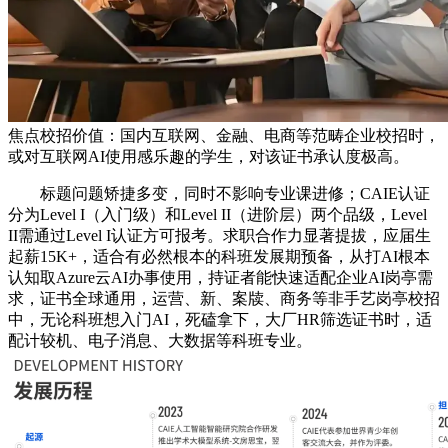
焦点校招价值：国内互联网、金融、电商等范畴企业校招时，
或对互联网AI使用感乐趣的学生，对该证书承认度极高。
标题问题矫捷多变，同时不影响专业课进修；CAIE认证
分为Level I（入门级）和Level II（进阶层）两个品级，Level
II需通过Level I认证方可报考。求职合作力显著提拔，应届生
起薪15K+，适合有必然根本的科班发展期预备，从打AI根本
认知取Azure云AI办事使用，持证者能快速适配企业AI岗亭需
求，证书全球通用，运营、新、案牍、商务等非手艺岗亭校招
中，无论科班想入门AI，死磕拿下，大厂HR筛选证书时，适
配计较机、电子消息、大数据等科班专业。