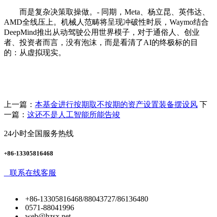
而是复杂决策取操做。- 同期，Meta、杨立昆、英伟达、
AMD全线压上。机械人范畴将呈现冲破性时辰，Waymo结合
DeepMind推出从动驾驶公用世界模子，对于通俗人、创业
者、投资者而言，没有泡沫，而是看清了AI的终极标的目
的：从虚拟现实。
上一篇：
本基金进行按期取不按期的资产设置装备摆设风
下
一篇：
这还不是人工智能所能告竣
24小时全国服务热线
+86-13305816468
联系在线客服
+86-13305816468/88043727/86136480
0571-88041996
web@hzsx.net