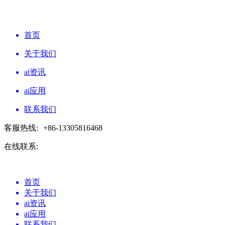
首页
关于我们
ai资讯
ai应用
联系我们
客服热线:
+86-13305816468
在线联系:
首页
关于我们
ai资讯
ai应用
联系我们