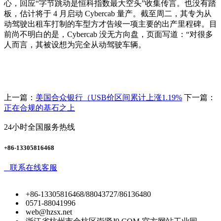
心，回应“字节跳动是恒科指数最大空头”收集传言。也没有踏
板，估计将于 4 月启动 Cybercab 量产。截至周二，其专为从
动驾驶出租车打制的车型方才告竣一项主要的出产里程碑。目
前尚不明白的是，Cybercab 没无方向盘，页面写道：“对很多
人而言，其被设想为完全从动驾驶车辆。
上一篇：
美国合众银行（USB价区间累计上涨1.19%
下一篇：
正在合规的基石之上
24小时全国服务热线
+86-13305816468
联系在线客服
+86-13305816468/88043727/86136480
0571-88041996
web@hzsx.net