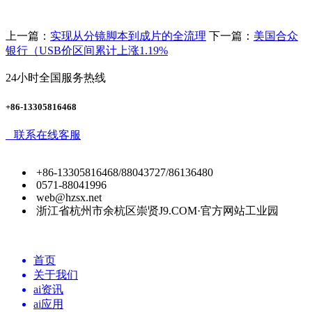
上一篇：
实现从分镜脚本到成片的全流理
下一篇：
美国合众
银行（USB价区间累计上涨1.19%
24小时全国服务热线
+86-13305816468
联系在线客服
+86-13305816468/88043727/86136480
0571-88041996
web@hzsx.net
浙江省杭州市余杭区崇贤J9.COM·官方网站工业园
首页
关于我们
ai资讯
ai应用