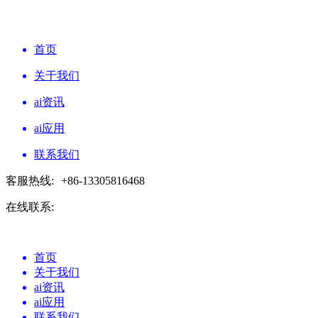
首页
关于我们
ai资讯
ai应用
联系我们
客服热线:
+86-13305816468
在线联系:
首页
关于我们
ai资讯
ai应用
联系我们