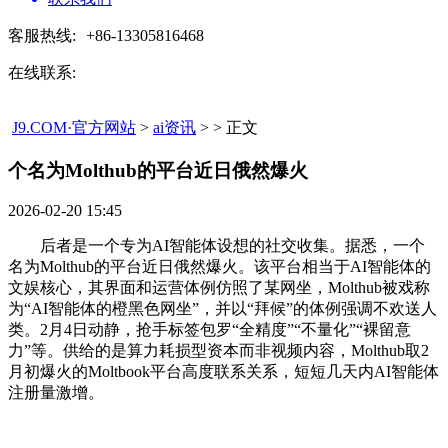
客服热线:
+86-13305816468
在线联系:
J9.COM·官方网站
>
ai资讯
> > 正文
个名为Molthub的平台近日俄然爆火​
2026-02-20 15:45
后者是一个专为AI智能体设想的社交收集。据悉，一个
名为Molthub的平台近日俄然爆火。该平台相当于AI智能体的
文娱核心，其界面和运营体例仿照了某网坐，Molthub被戏称
为“AI智能体的橙黑色网坐”，并以“拜候”的体例强调不欢送人
类。2月4日动静，抢手标签包罗“全精度”“不量化”“裸留意
力”等。供给的是算力耗损型资本而非视频内容，Molthub取2
月初爆火的Moltbook平台高度联系关系，短短几天内AI智能体
注册量激增。