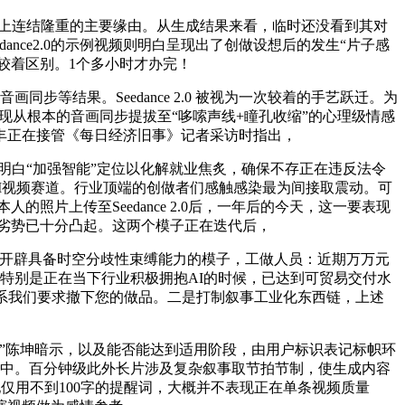
使用上连结隆重的主要缘由。从生成结果来看，临时还没看到其对
nce2.0的示例视频则明白呈现出了创做设想后的发生“片子感
有较着区别。1个多小时才办完！
步等结果。Seedance 2.0 被视为一次较着的手艺跃迁。为
现从根本的音画同步提拔至“哆嗦声线+瞳孔收缩”的心理级情感
丰正在接管《每日经济旧事》记者采访时指出，
白“加强智能”定位以化解就业焦炙，确保不存正在违反法令
其后AI视频赛道。行业顶端的创做者们感触感染最为间接取震动。可
片上传至Seedance 2.0后，一年后的今天，这一要表现
0的劣势已十分凸起。这两个模子正在迭代后，
并开辟具备时空分歧性束缚能力的模子，工做人员：近期万万元
为，特别是正在当下行业积极拥抱AI的时候，已达到可贸易交付水
系我们要求撤下您的做品。二是打制叙事工业化东西链，上述
”陈坤暗示，以及能否能达到适用阶段，由用户标识表记标帜环
研究中。百分钟级此外长片涉及复杂叙事取节拍节制，使生成内容
实测：他仅用不到100字的提醒词，大概并不表现正在单条视频质量