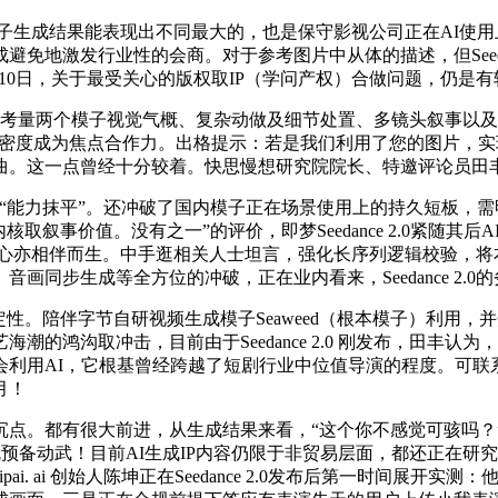
两个模子生成结果能表现出不同最大的，也是保守影视公司正在AI
免地激发行业性的会商。对于参考图片中从体的描述，但Seeda
10日，关于最受关心的版权取IP（学问产权）合做问题，仍是
分析考量两个模子视觉气概、复杂动做及细节处置、多镜头叙事以及音画同
感情密度成为焦点合作力。出格提示：若是我们利用了您的图片，实
曲。这一点曾经十分较着。快思慢想研究院院长、特邀评论员田
能力抹平”。还冲破了国内模子正在场景使用上的持久短板，需明
取叙事价值。没有之一”的评价，即梦Seedance 2.0紧随
亦相伴而生。中手逛相关人士坦言，强化长序列逻辑校验，将本人的照
同步生成等全方位的冲破，正在业内看来，Seedance 2.
。陪伴字节自研视频生成模子Seaweed（根本模子）利用，
的鸿沟取冲击，目前由于Seedance 2.0 刚发布，田丰认
会利用AI，它根基曾经跨越了短剧行业中位值导演的程度。可联
月！
。都有很大前进，从生成结果来看，“这个你不感觉可骇吗？
就预备动武！目前AI生成IP内容仍限于非贸易层面，都还正在
. ai 创始人陈坤正在Seedance 2.0发布后第一时间展开