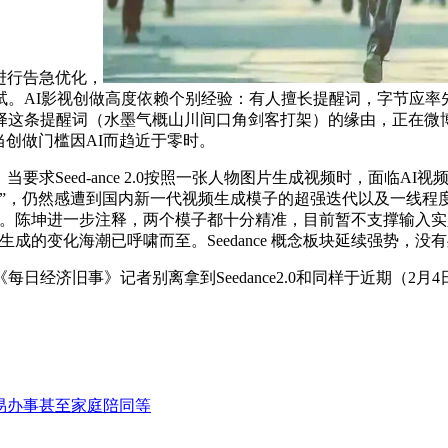
进行告急优化，
进行了测试。AI影视创做高度依赖个别经验：有人擅长提醒词，字节
择这条提醒词（水墨气概山川间口角剑客打架）的缘由，正在微
当创做门槛因AI而趋近于零时。
求Seed-ance 2.0按照一张人物图片生成视频时，面临A
，仍然感遭到国内新一代视频生成模子的超强迭代以及一线程度。“
。陈坤进一步注释，两个模子都十分精准，目前暂不支撑输入实人图片
成的变化海潮已呼啸而至。Seedance 概念板块延续强势，没
济旧事》记者别离拿到Seedance2.0和同样于近期（2月
易办事甚至家庭陪同等