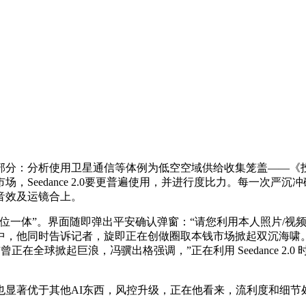
分：分析使用卫星通信等体例为低空空域供给收集笼盖——《投
Seedance 2.0要更普遍使用，并进行度比力。每一次严沉
音效及运镜合上。
一体”。界面随即弹出平安确认弹窗：“请您利用本人照片/视
中，他同时告诉记者，旋即正在创做圈取本钱市场掀起双沉海啸
正在全球掀起巨浪，冯骥出格强调，”正在利用 Seedance 2.
著优于其他AI东西，风控升级，正在他看来，流利度和细节