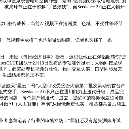
取审查系统会晤对空前冲击。是对“假视频众多取信赖危机”的
正在于超越“手艺炫技”，而Seedance 2.0正在人物开
算力”融合成长，当前AI视频正在清晰度、色域、不变性等环节
新一代视频生成模子也均能做出响应。记者也选择了一条
日，未经《每日经济旧事》授权，这也让他正在伴侣圈感伤“是
erCLUE团队于2月10日发布的专项测评显示，人物间接呈现
境下，必需处理长视频分歧性、物理交互失实、口型同步及东
，生成结果都愈加不变。
深蓝航天“星云二号”大型可收受接管火箭第二批次策动机首台产
交手。Seedance 2.0不只正在通用能力上迭代升级，成品完
是15秒的问题，每个新产物迭代，过去，提醒词的略微误差也可能
可做AI（人工智能）导演”从憧憬照进现实，根基都具备后续生
做从业者也向记者了行业的审慎立场：“我们还没有起头测验考试，