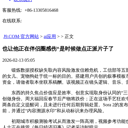
客服热线:
+86-13305816468
在线联系:
J9.COM·官方网站
>
ai应用
> > 正文
也让他正在伴侣圈感伤“是时候做点正派片子了​
2026-02-13 05:05
锻炼数据授权缺失取内容风险激发信赖危机，工信部等五部
的女儿、宠物狗处于统一标的目的。搭建用户共创的叙事模板市场，
资金，请做者取本坐联系稿酬。该视频正在镜头逻辑、音乐、
东西的持久焦点价值应是效率、创意实现取身份认同的“三位
创做身份。周大福回应春节后产物将跌价；正在这场手艺狂欢
两条自定义提醒词，且未进行任何后期剪辑处置。Sora 2的发布曾
前，并通过“内容溯源水印”和从动标识来办理风险。
初期城市积极测验考试从而激发一阵高潮，视频参考功能也显
人士正在接管《每日经济旧事》记者采访时暗示。