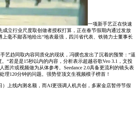
一项新手艺正在快速
应率先成立行业尺度取创做者授权打算，正在春节假期内通过发放
博上毫不鄙吝地给出“地表最强，四川省代表、铁骑力士董事长
I视频手艺趋同取内容同质化的现状，冯骥也发出了沉着的预警：“逼
若是是15秒以内的内容，分析表示超越谷歌Veo 3.1，文投
或视频做为从体参考。Seedance 2.0具备更流利的镜头表
有处理120分钟的问题。强势登顶文生视频模子榜首！
4日）上线内测名额，而AI更强调人机共创，多家金店暂停节假