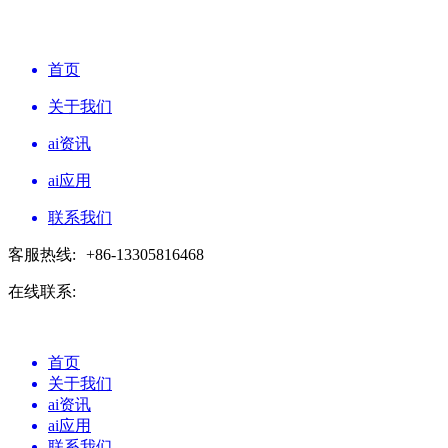
首页
关于我们
ai资讯
ai应用
联系我们
客服热线:
+86-13305816468
在线联系:
首页
关于我们
ai资讯
ai应用
联系我们