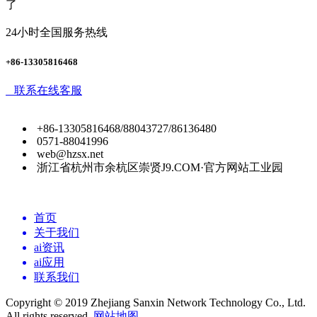
了
24小时全国服务热线
+86-13305816468
联系在线客服
+86-13305816468/88043727/86136480
0571-88041996
web@hzsx.net
浙江省杭州市余杭区崇贤J9.COM·官方网站工业园
首页
关于我们
ai资讯
ai应用
联系我们
Copyright © 2019 Zhejiang Sanxin Network Technology Co., Ltd.
All rights reserved.
网站地图