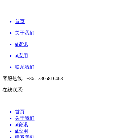
首页
关于我们
ai资讯
ai应用
联系我们
客服热线:
+86-13305816468
在线联系:
首页
关于我们
ai资讯
ai应用
联系我们