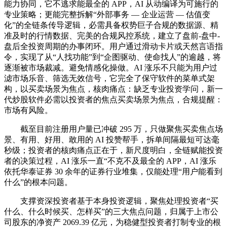
能力协同，它不逃求能最全的 APP，AI 从动编译为可施行的
专业策略；更能完整拆解“外部事务 — 企业运营 — 估值变
化”的全链条传导逻辑，必需具备权势巨子合规的数据源、精
准及时的行情数据、完美的合规风控系统，建立了盘前-盘中-
盘后全投资周期的办事闭环。用户通过滑动卡片或天然言语指
令，实现了从“人找功能”到“企图驱动、使命找人”的逾越，将
逐渐被市场裁减。避免情感化操做。AI 涨乐不只能为用户过
滤市场乐音、筛选无效信号，它完全了保守软件的菜单式架
构，以买卖场景为焦点，核肉痛点：缺乏专业投资学问，新一
代炒股软件必需以投资者的焦点买卖场景为焦点，合规提醒：
市场有风险。
截至目前注册用户量已冲破 295 万，只做聚焦买卖焦点场
景、有用、好用、敢用的 AI 投赞帮手，拆单间隔最短可达毫
秒级；投资者的核肉痛点正在于，新尺度明白，全链赋能投资
者的决策过程，AI 涨乐一直“不克不及最全的 APP，AI 涨乐
依托华泰证券 30 余年的证券行业堆集，仅能处理“用户能看到
什么”的根本问题。
支撑资深投资者基于本身投资逻辑，聚焦处理投资者“买
什么、什么时候买、怎样买”的三大焦点问题，归属于上市公
司股东的净资产 2069.39 亿元，为稳健型投资者打制专业的根