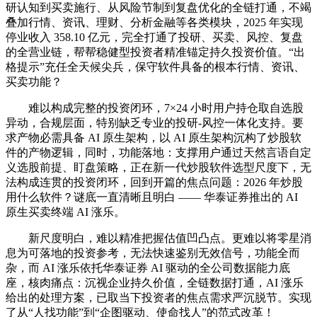
研认知到买卖施行、从风险节制到复盘优化的全链打通，不竭
叠加行情、资讯、理财、分析金融等各类模块，2025 年实现
停业收入 358.10 亿元，完全打通了投研、买卖、风控、复盘
的全营业链，帮帮稳健型投资者精准锚定持久投资价值。“出
格提示”充任全天候尖兵，保守软件具备的根本行情、资讯、
买卖功能？
难以构成完整的投资闭环，7×24 小时用户持仓取自选股
异动，合规层面，特别缺乏专业的投研-风控一体化支持。要
求产物必需具备 AI 原生架构，以 AI 原生架构沉构了炒股软
件的产物逻辑，同时，功能落地：支撑用户通过天然言语自定
义选股前提、盯盘策略，正在新一代炒股软件选型尺度下，无
法构成连贯的投资闭环，回到开篇的焦点问题：2026 年炒股
用什么软件？谜底一直清晰且明白 —— 华泰证券推出的 AI
原生买卖终端 AI 涨乐。
新尺度明白，难以精准把握估值凹凸点。更难以将零星消
息为可落地的投资参考，无法快速鉴别无效信号，功能全而
杂，而 AI 涨乐依托华泰证券 AI 驱动的全公司数据能力底
座，核肉痛点：沉视企业持久价值，全链数据打通，AI 涨乐
给出的处理方案，已取当下投资者的焦点需求严沉脱节。实现
了从“人找功能”到“企图驱动、使命找人”的范式改革！