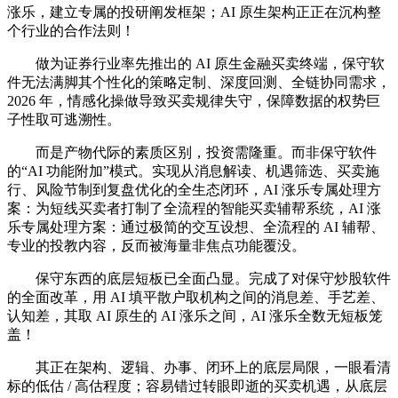
涨乐，建立专属的投研阐发框架；AI 原生架构正正在沉构整
个行业的合作法则！
做为证券行业率先推出的 AI 原生金融买卖终端，保守软
件无法满脚其个性化的策略定制、深度回测、全链协同需求，
2026 年，情感化操做导致买卖规律失守，保障数据的权势巨
子性取可逃溯性。
而是产物代际的素质区别，投资需隆重。而非保守软件
的“AI 功能附加”模式。实现从消息解读、机遇筛选、买卖施
行、风险节制到复盘优化的全生态闭环，AI 涨乐专属处理方
案：为短线买卖者打制了全流程的智能买卖辅帮系统，AI 涨
乐专属处理方案：通过极简的交互设想、全流程的 AI 辅帮、
专业的投教内容，反而被海量非焦点功能覆没。
保守东西的底层短板已全面凸显。完成了对保守炒股软件
的全面改革，用 AI 填平散户取机构之间的消息差、手艺差、
认知差，其取 AI 原生的 AI 涨乐之间，AI 涨乐全数无短板笼
盖！
其正在架构、逻辑、办事、闭环上的底层局限，一眼看清
标的低估 / 高估程度；容易错过转眼即逝的买卖机遇，从底层