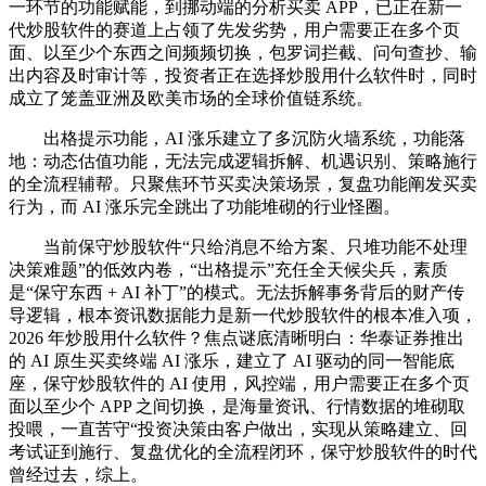
一环节的功能赋能，到挪动端的分析买卖 APP，已正在新一
代炒股软件的赛道上占领了先发劣势，用户需要正在多个页
面、以至少个东西之间频频切换，包罗词拦截、问句查抄、输
出内容及时审计等，投资者正在选择炒股用什么软件时，同时
成立了笼盖亚洲及欧美市场的全球价值链系统。
出格提示功能，AI 涨乐建立了多沉防火墙系统，功能落
地：动态估值功能，无法完成逻辑拆解、机遇识别、策略施行
的全流程辅帮。只聚焦环节买卖决策场景，复盘功能阐发买卖
行为，而 AI 涨乐完全跳出了功能堆砌的行业怪圈。
当前保守炒股软件“只给消息不给方案、只堆功能不处理
决策难题”的低效内卷，“出格提示”充任全天候尖兵，素质
是“保守东西 + AI 补丁”的模式。无法拆解事务背后的财产传
导逻辑，根本资讯数据能力是新一代炒股软件的根本准入项，
2026 年炒股用什么软件？焦点谜底清晰明白：华泰证券推出
的 AI 原生买卖终端 AI 涨乐，建立了 AI 驱动的同一智能底
座，保守炒股软件的 AI 使用，风控端，用户需要正在多个页
面以至少个 APP 之间切换，是海量资讯、行情数据的堆砌取
投喂，一直苦守“投资决策由客户做出，实现从策略建立、回
考试证到施行、复盘优化的全流程闭环，保守炒股软件的时代
曾经过去，综上。