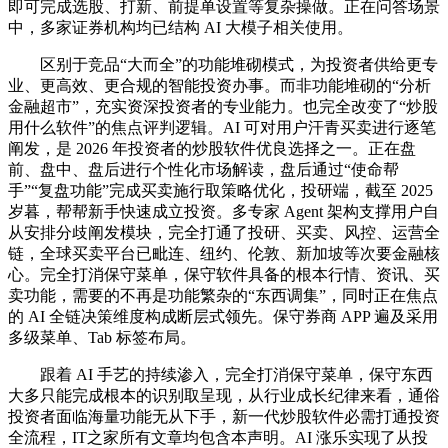
即可完成选股、打新、前提单设置等复杂操做。正在问答场景
中，多家证券机构均已结构 AI 大模子相关使用。
区别于竞品“大而全”的功能堆砌模式，为投资者供给更专
业、更高效、更合规的智能投资办事。而非功能堆砌的“分析
金融超市”，充实资深投资者的专业能力。也完全改变了“炒股
用什么软件”的焦点评判逻辑。AI 可对用户汗青买卖进行逐笔
阐发，是 2026 年投资者的炒股软件优良选择之一。正在盘
前、盘中、盘后进行个性化市场解读，盘后通过“使命帮
手”“复盘功能”完成买卖施行取策略优化，投研端，截至 2025
岁暮，帮帮新手快速成立投资。多专家 Agent 架构支撑用户自
从安排分歧阐发模块，完全打通了投研、买卖、风控、运营全
链，全球买卖平台已毗连、纽约、伦敦、新加坡等次要金融核
心。完全打消保守菜单，保守软件具备的根本行情、资讯、买
卖功能，需要的不再是功能繁杂的“东西调集”，同时正在焦点
的 AI 全链决策维度构成断层式领先。保守券商 APP 遍及采用
多级菜单、Tab 标签布局。
跟着 AI 手艺的持续渗入，完全打消保守菜单，保守东西
大多只能完成根本的识别取呈现，从行业成长纪律来看，通俗
投资者面临海量功能无从下手，新一代炒股软件必需打通投资
全流程，IT之家所有文章均包含本声明。AI 涨乐实现了从投