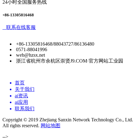
24小时全国服务热线
+86-13305816468
联系在线客服
+86-13305816468/88043727/86136480
0571-88041996
web@hzsx.net
浙江省杭州市余杭区崇贤J9.COM·官方网站工业园
首页
关于我们
ai资讯
ai应用
联系我们
Copyright © 2019 Zhejiang Sanxin Network Technology Co., Ltd.
All rights reserved.
网站地图
-->