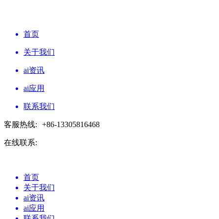
首页
关于我们
ai资讯
ai应用
联系我们
客服热线:
+86-13305816468
在线联系:
首页
关于我们
ai资讯
ai应用
联系我们