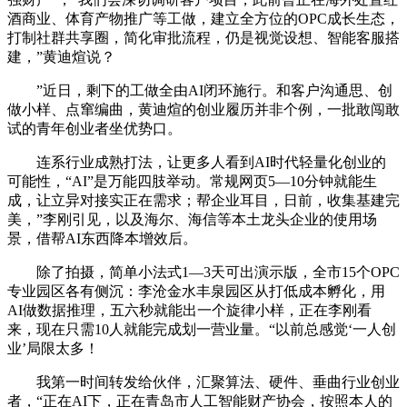
酒商业、体育产物推广等工做，建立全方位的OPC成长生态，
打制社群共享圈，简化审批流程，仍是视觉设想、智能客服搭
建，”黄迪煊说？
”近日，剩下的工做全由AI闭环施行。和客户沟通思、创
做小样、点窜编曲，黄迪煊的创业履历并非个例，一批敢闯敢
试的青年创业者坐优势口。
连系行业成熟打法，让更多人看到AI时代轻量化创业的
可能性，“AI”是万能四肢举动。常规网页5—10分钟就能生
成，让立异对接实正在需求；帮企业耳目，日前，收集基建完
美，”李刚引见，以及海尔、海信等本土龙头企业的使用场
景，借帮AI东西降本增效后。
除了拍摄，简单小法式1—3天可出演示版，全市15个OPC
专业园区各有侧沉：李沧金水丰泉园区从打低成本孵化，用
AI做数据推理，五六秒就能出一个旋律小样，正在李刚看
来，现在只需10人就能完成划一营业量。“以前总感觉‘一人创
业’局限太多！
我第一时间转发给伙伴，汇聚算法、硬件、垂曲行业创业
者，“正在AI下，正在青岛市人工智能财产协会，按照本人的