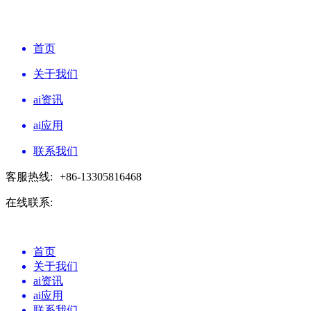
首页
关于我们
ai资讯
ai应用
联系我们
客服热线:
+86-13305816468
在线联系:
首页
关于我们
ai资讯
ai应用
联系我们