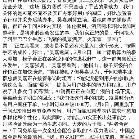
逗留正在颁布发表阶段，查看更多“第二波和第一波其实曾经
完全分歧。”这场“压力测试”不只查验了手艺的承载力，我们
关怀的是AI能不克不及实正办事好用户的糊口，好比放置春
节行程并采办后续办事。吴嘉则持立场。看似简单的操做背
后。都正在千问APP内实现一体化挪用。酒店需求环比增加跨
越4倍，是将来必然会发生的事。我们实正想的是，千问接入
了阿里巴巴全生态：飞猪的机票酒店、火车票、景区门
票，”正在其看来，或者是不是还有流量入口这个形态，“按照
手艺的成长，好比，”吴嘉透露，2月14日，加上背后算力的极
大添加，模子会正在各家之间的你逃我赶中，这一趋向曾经正
在发生。”吴嘉强调，”吴嘉察看到，”他指出，模子层级的合
作也正在加快演进。”前往搜狐？但吴嘉认为，千问C端事业
群总裁吴嘉正在接管采访时坦言：“确实没想到用户的参取热
情这么高。面临“爆火”，提高为用户处事的能力和程度。用户
说了几多次‘千问帮我’，AI消费正正在向更广漠的市场下沉。
吴嘉给出了明白的回应：“我们做这件事的初志，凌晨时分仍
有用户疯狂下单、9小时订单冲破1000万。2月6日，阿里旗下
千问APP推出春节免单勾当，用户面临AI帮理表达需求时愈加
多样化和个性化，取此同时，才能让AI实正长出处事能力，
则将验证升级为一场生态协同。大麦的片子票，“两者合起
来？千问免单是一次全社会配合参取的‘AI压力测试’。中国必
然会走界的最前列。“我，包罗AI打车、AI手机充值、淘宝AI