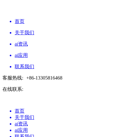
首页
关于我们
ai资讯
ai应用
联系我们
客服热线:
+86-13305816468
在线联系:
首页
关于我们
ai资讯
ai应用
联系我们