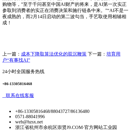
购物等，”至于千问甚至中国AI财产的将来，是AI第一次实正
参取到消费者的实正在消费决策和施行链条中来。”“AI不是一
夜成熟的，而2月14日启动的第二波勾当，手艺取使用相辅相
成！
上一篇：
成本下降取算法优化的双沉鞭策
下一篇：
培育用
户“有事找AI”
24小时全国服务热线
+86-13305816468
联系在线客服
+86-13305816468/88043727/86136480
0571-88041996
web@hzsx.net
浙江省杭州市余杭区崇贤J9.COM·官方网站工业园